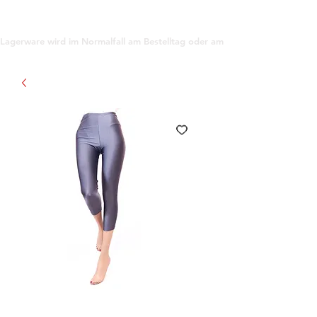
support@gioanna.store
Lagerware wird im Normalfall am Bestelltag oder am darauf folgenden Tag ve