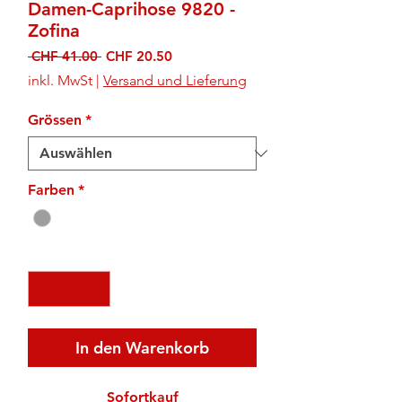
Damen-Caprihose 9820 -
Zofina
Standardpreis
Sale-
 CHF 41.00 
CHF 20.50
Preis
inkl. MwSt
|
Versand und Lieferung
Grössen
*
Farben
*
Anzahl
*
In den Warenkorb
Sofortkauf