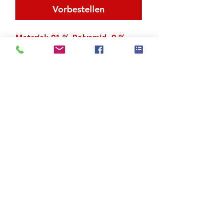
Vorbestellen
Material: 91 % Polyamid, 9 %
Elastan
Zu den Suchergebnissen
Produktstore
Kontakt
FAQ
Versand & Rückgabe
AGB
Impressum