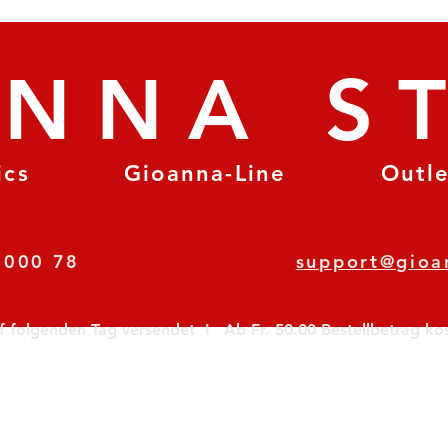
ANNA S
ics
Gioanna-Line
Outl
8 78 000 78
support@gioa
olgenden Tag versendet  I   Ab Fr. 50.00 Bestellbetrag koste