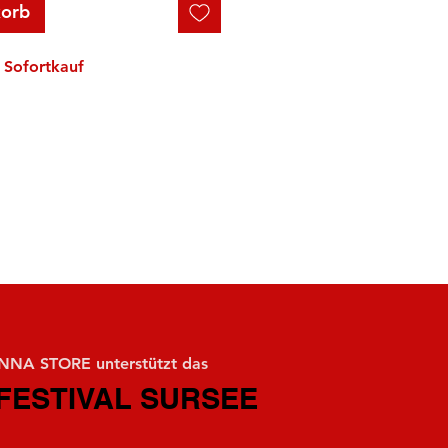
korb
Sofortkauf
NA STORE unterstützt das
FESTIVAL SURSEE
FESTIVAL SURSEE