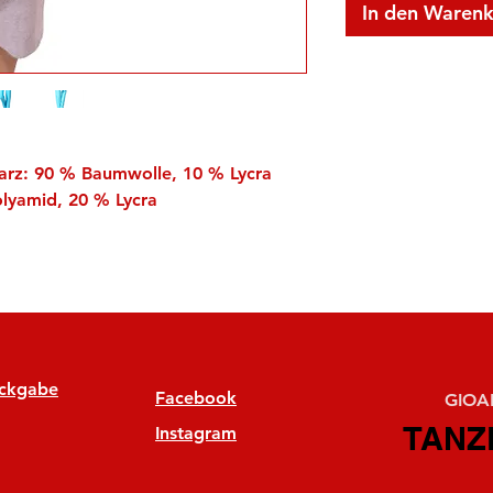
In den Waren
arz: 90 % Baumwolle, 10 % Lycra
olyamid, 20 % Lycra
ückgabe
Facebook
GIOAN
TANZ
TANZ
Instagram