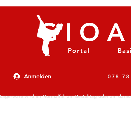
GIO
Portal
Bas
Anmelden
07
Lagerware wird im Normalfall am Bestelltag oder am darauf f