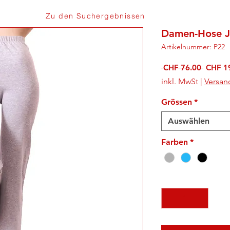
Zu den Suchergebnissen
Damen-Hose Ja
Artikelnummer: P22
Standa
 CHF 76.00 
CHF 1
inkl. MwSt
|
Versan
Grössen
*
Auswählen
Farben
*
Anzahl
*