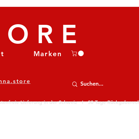
TORE
et
Marken
nna.store
nfreie Lieferung in der Schweiz   I   30 Tage Rückgaberecht