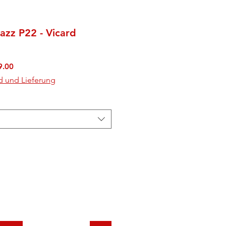
zz P22 - Vicard
rdpreis
Sale-
9.00
Preis
d und Lieferung