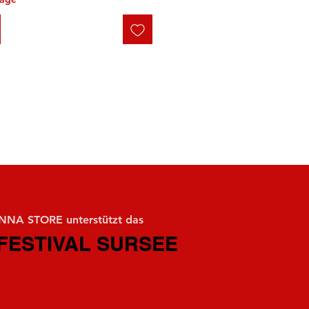
NA STORE unterstützt das
FESTIVAL SURSEE
FESTIVAL SURSEE