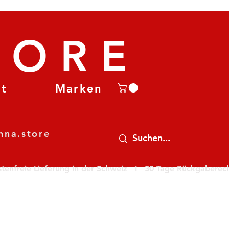
TORE
et
Marken
nna.store
nfreie Lieferung in der Schweiz   I   30 Tage Rückgaberecht