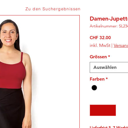
Zu den Suchergebnissen
Damen-Jupett
Artikelnummer: SL23
Preis
CHF 32.00
inkl. MwSt
|
Versan
Grössen
*
Auswählen
Farben
*
Anzahl
*
Lieferfrist 5–7 Werk