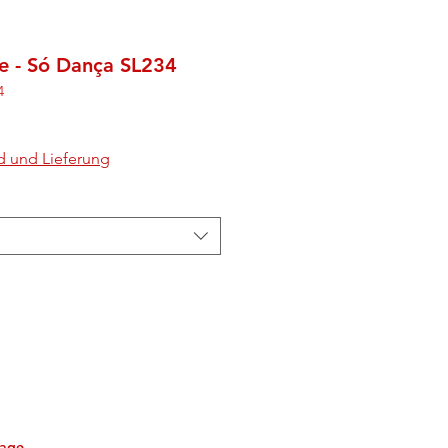
e - Só Dança SL234
4
d und Lieferung
tage