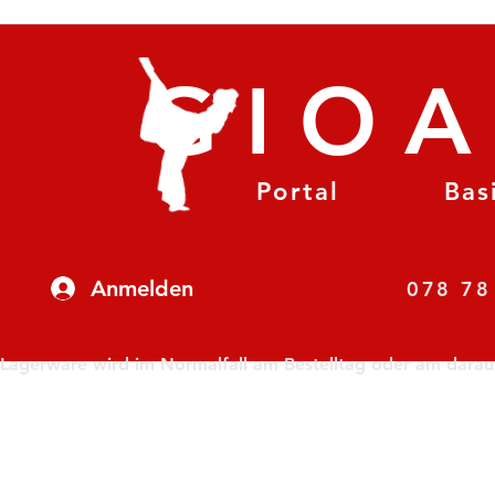
GIO
Portal
Bas
Anmelden
07
Lagerware wird im Normalfall am Bestelltag oder am darauf f