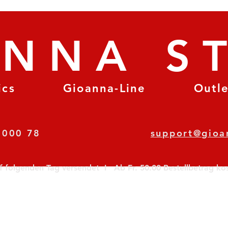
ANNA S
ics
Gioanna-Line
Outl
8 78 000 78
support@gioa
olgenden Tag versendet  I   Ab Fr. 50.00 Bestellbetrag koste