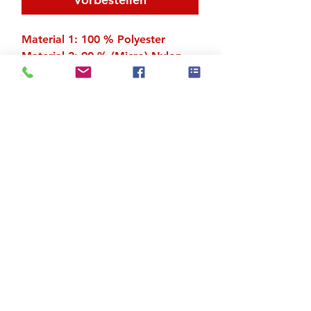
Material 1: 100 % Polyester
Material 2: 90 % (Micro) Nylon,
10 % Elastan
Zu den Suchergebnissen
Produktstore
Kontakt
FAQ
Versand & Rückgabe
AGB
Impressum