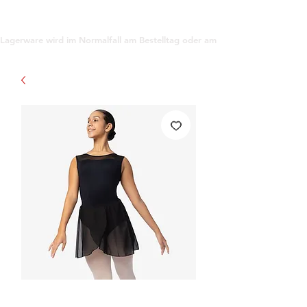
support@gioanna.store
Lagerware wird im Normalfall am Bestelltag oder am darauf folgenden Tag ve