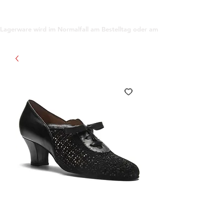
support@gioanna.store
Lagerware wird im Normalfall am Bestelltag oder am darauf folgenden Tag ve