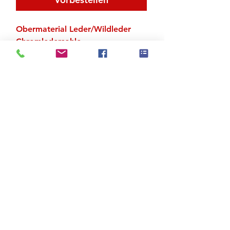
Obermaterial Leder/Wildleder
Chromledersohle
Absatz 5 cm
Zu den Suchergebnissen
Produktstore
Kontakt
FAQ
Versand & Rückgabe
AGB
Impressum