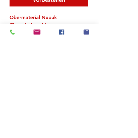
Obermaterial Nubuk
Chromledersohle
Absatz 5 cm
Zu den Suchergebnissen
Produktstore
Kontakt
FAQ
Versand & Rückgabe
AGB
Impressum