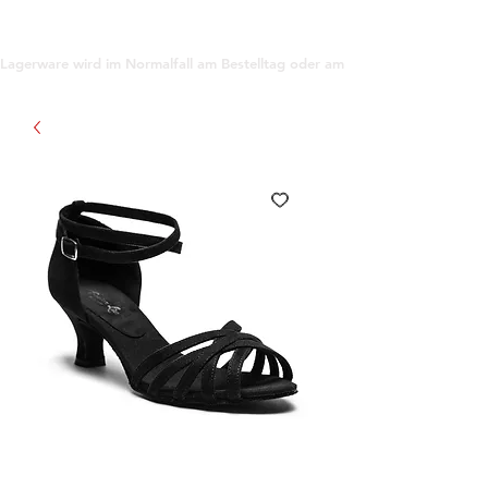
support@gioanna.store
Lagerware wird im Normalfall am Bestelltag oder am darauf folgenden Tag ve