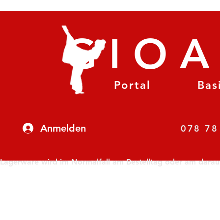
GIO
Portal
Bas
Anmelden
07
Lagerware wird im Normalfall am Bestelltag oder am darauf f