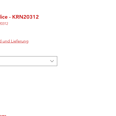
lice - KRN20312
20312
d und Lieferung
tage