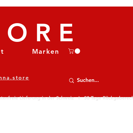
TORE
et
Marken
nna.store
nfreie Lieferung in der Schweiz   I   30 Tage Rückgaberecht