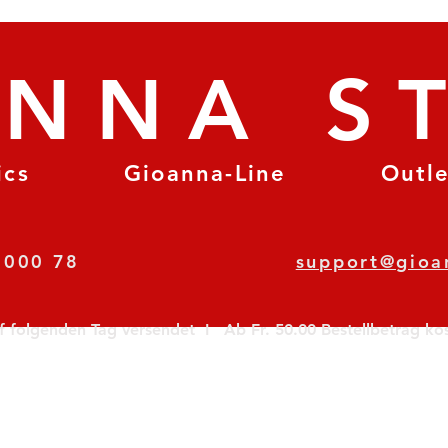
ANNA S
ics
Gioanna-Line
Outl
8 78 000 78
support@gioa
olgenden Tag versendet  I   Ab Fr. 50.00 Bestellbetrag koste