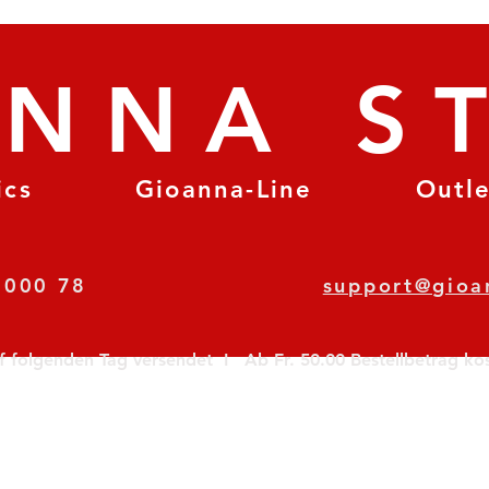
ANNA S
ics
Gioanna-Line
Outl
8 78 000 78
support@gioa
olgenden Tag versendet  I   Ab Fr. 50.00 Bestellbetrag koste