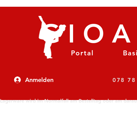
GIO
Portal
Bas
Anmelden
07
Lagerware wird im Normalfall am Bestelltag oder am darauf f