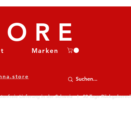
TORE
et
Marken
nna.store
nfreie Lieferung in der Schweiz   I   30 Tage Rückgaberecht