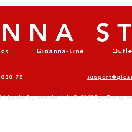
ANNA S
ics
Gioanna-Line
Outl
8 78 000 78
support@gioa
olgenden Tag versendet  I   Ab Fr. 50.00 Bestellbetrag koste