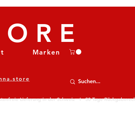
TORE
et
Marken
nna.store
nfreie Lieferung in der Schweiz   I   30 Tage Rückgaberecht