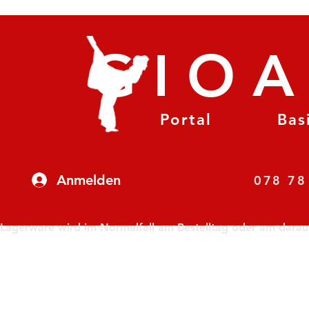
GIO
Portal
Bas
Anmelden
07
Lagerware wird im Normalfall am Bestelltag oder am darauf f