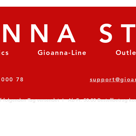
ANNA S
ics
Gioanna-Line
Outl
8 78 000 78
support@gioa
olgenden Tag versendet  I   Ab Fr. 50.00 Bestellbetrag koste