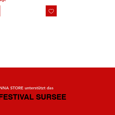
NA STORE unterstützt das
FESTIVAL SURSEE
FESTIVAL SURSEE