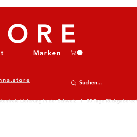
TORE
et
Marken
nna.store
nfreie Lieferung in der Schweiz   I   30 Tage Rückgaberecht