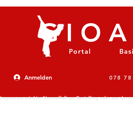
GIO
Portal
Bas
Anmelden
07
Lagerware wird im Normalfall am Bestelltag oder am darauf f