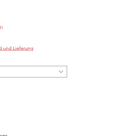
31
d und Lieferung
tage