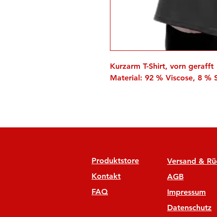
Kurzarm T-Shirt, vorn gerafft
Material: 92 % Viscose, 8 %
Produktstore
Versand & R
Kontakt
AGB
FAQ
Impressum
Datenschutz