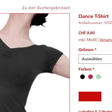
Zu den Suchergebnissen
Dance T-Shirt
Artikelnummer: 1212
Preis
CHF 8.80
inkl. MwSt
|
Versan
Grössen
*
Auswählen
Farben
*
Anzahl
*
Lieferfrist 5–7 Werk