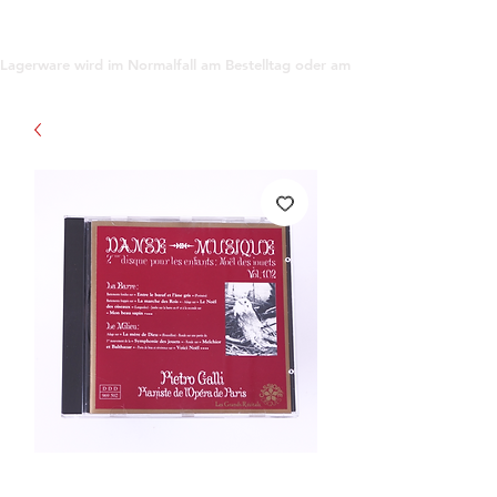
support@gioanna.store
Lagerware wird im Normalfall am Bestelltag oder am darauf folgenden Tag ve