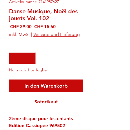
Artikelnummer: 7141987627
Danse Musique, Noël des
jouets Vol. 102
Standardpreis
Sale-
 CHF 39.00 
CHF 15.60
Preis
inkl. MwSt
|
Versand und Lieferung
Anzahl
*
Nur noch 1 verfügbar
In den Warenkorb
Sofortkauf
2ème disque pour les enfants
Edition Cassiopée 969502