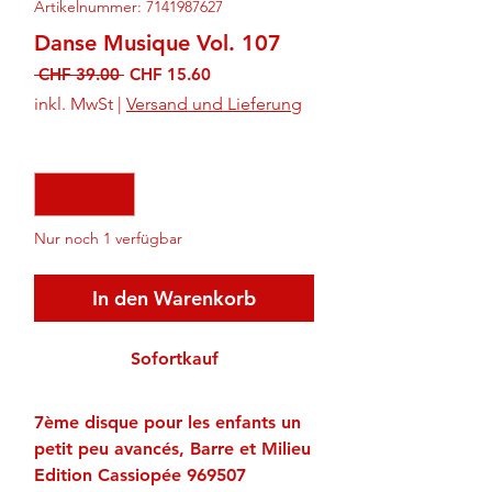
Artikelnummer: 7141987627
Danse Musique Vol. 107
Standardpreis
Sale-
 CHF 39.00 
CHF 15.60
Preis
inkl. MwSt
|
Versand und Lieferung
Anzahl
*
Nur noch 1 verfügbar
In den Warenkorb
Sofortkauf
7ème disque pour les enfants un
petit peu avancés, Barre et Milieu
Edition Cassiopée 969507