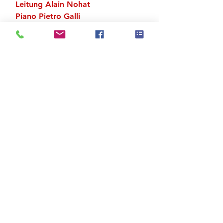
Leitung Alain Nohat
Piano Pietro Galli
Zu den Suchergebnissen
Produktstore
Kontakt
FAQ
Versand & Rückgabe
AGB
Impressum
Datenschutz