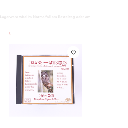
support@gioanna.store
Lagerware wird im Normalfall am Bestelltag oder am darauf folgenden Tag ve