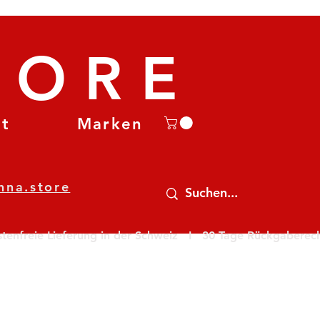
TORE
et
Marken
nna.store
nfreie Lieferung in der Schweiz   I   30 Tage Rückgaberecht