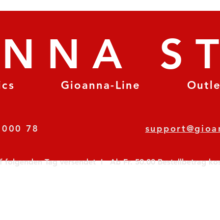
ANNA S
ics
Gioanna-Line
Outl
8 78 000 78
support@gioa
olgenden Tag versendet  I   Ab Fr. 50.00 Bestellbetrag koste