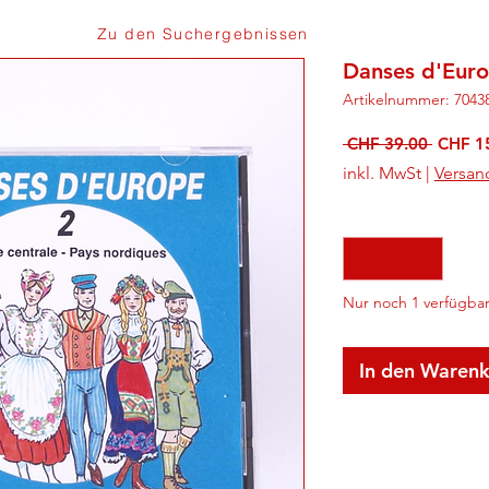
Zu den Suchergebnissen
Danses d'Eur
Artikelnummer: 7043
Standa
 CHF 39.00 
CHF 1
inkl. MwSt
|
Versan
Anzahl
*
Nur noch 1 verfügba
In den Waren