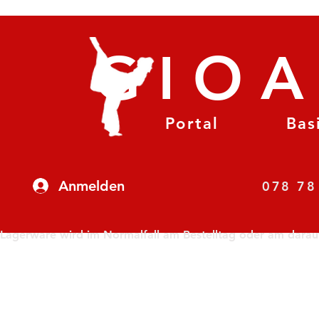
GIO
Portal
Bas
Anmelden
07
Lagerware wird im Normalfall am Bestelltag oder am darauf f