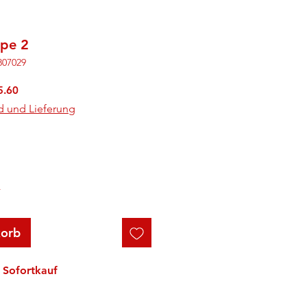
ope 2
807029
rdpreis
Sale-
5.60
Preis
d und Lieferung
r
korb
Sofortkauf