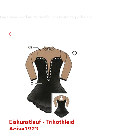
support@gioanna.store
Lagerware wird im Normalfall am Bestelltag oder am darauf folgenden Tag ve
Eiskunstlauf - Trikotkleid
Agiva1923