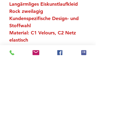
Langärmliges Eiskunstlaufkleid
Rock zweilagig
Kundenspezifische Design- und
Stoffwahl
Material: C1 Velours, C2 Netz
elastisch
Strass im Preis inbegriffen
4 Grössenkategorien: 4–8 Jahre,
10–14 Jahre, 36–42, 44–48
Zu den Suchergebnissen
Produktstore
Kontakt
FAQ