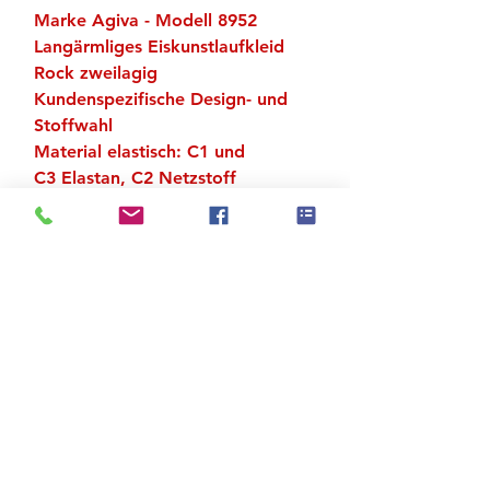
Marke Agiva - Modell 8952
Langärmliges Eiskunstlaufkleid
Rock zweilagig
Kundenspezifische Design- und
Stoffwahl
Material elastisch: C1 und
C3 Elastan, C2 Netzstoff
Strass im Preis inbegriffen
4 Grössenkategorien: 4–8 Jahre,
10–14 Jahre, 36–42, 44–48
Zu den Suchergebnissen
Produktstore
Kontakt
FAQ