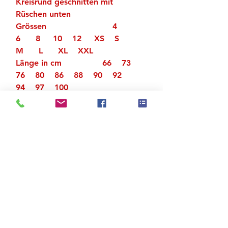
Kreisrund geschnitten mit
Rüschen unten
Grössen 4
6 8 10 12 XS S
M L XL XXL
Länge in cm 66 73
76 80 86 88 90 92
94 97 100
Hüftumfang in cm 48 50
52 54 58 60 62 66
70 74 78
Zu den Suchergebnissen
Produktstore
Kontakt
FAQ