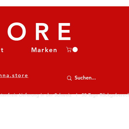
TORE
et
Marken
nna.store
nfreie Lieferung in der Schweiz   I   30 Tage Rückgaberecht