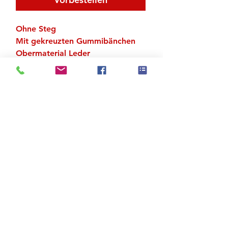
Ohne Steg
Mit gekreuzten Gummibänchen
Obermaterial Leder
Chromledersohle
Absatz 2 cm
Zu den Suchergebnissen
Produktstore
Kontakt
FAQ
Versand & Rückgabe