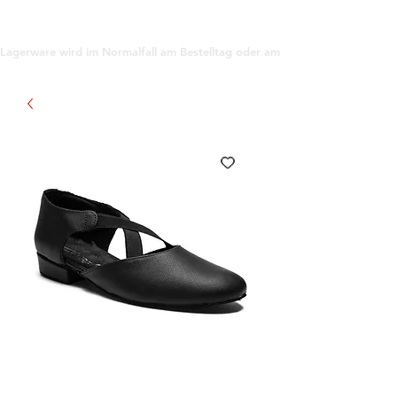
support@gioanna.store
Lagerware wird im Normalfall am Bestelltag oder am darauf folgenden Tag ve