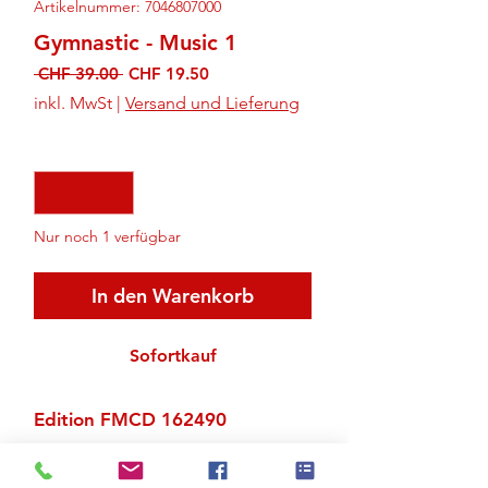
Artikelnummer: 7046807000
Gymnastic - Music 1
Standardpreis
Sale-
 CHF 39.00 
CHF 19.50
Preis
inkl. MwSt
|
Versand und Lieferung
Anzahl
*
Nur noch 1 verfügbar
In den Warenkorb
Sofortkauf
Edition FMCD 162490
Zu den Suchergebnissen