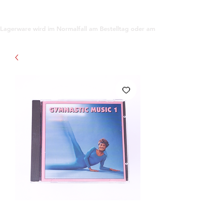
support@gioanna.store
Lagerware wird im Normalfall am Bestelltag oder am darauf folgenden Tag ve