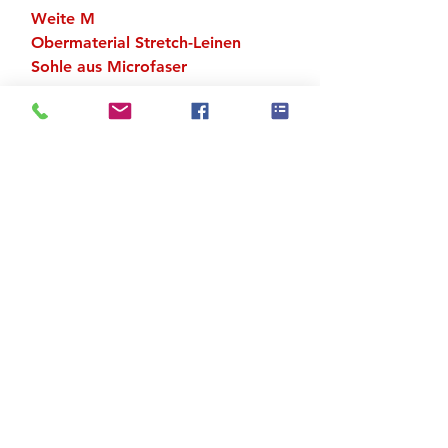
Weite M
Obermaterial Stretch-Leinen
Sohle aus Microfaser
Zu den Suchergebnissen
Produktstore
Kontakt
FAQ
Versand & Rückgabe
AGB
Impressum