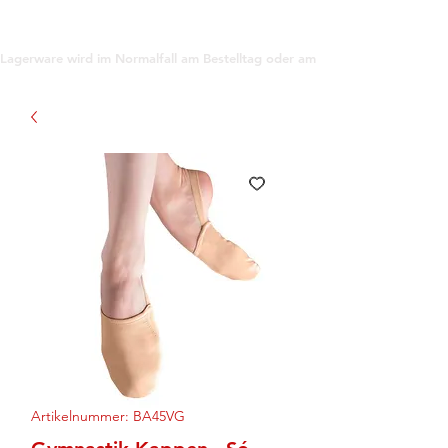
support@gioanna.store
Lagerware wird im Normalfall am Bestelltag oder am darauf folgenden Tag ve
Artikelnummer: BA45VG