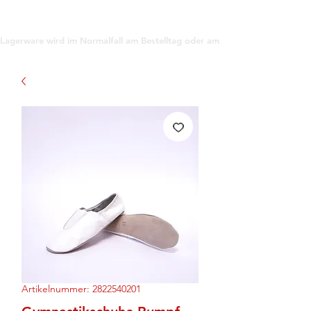
support@gioanna.store
Lagerware wird im Normalfall am Bestelltag oder am darauf folgenden Tag ve
Artikelnummer: 2822540201