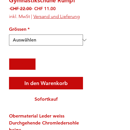
Gymnastikschuhe Rumpf
Standardpreis
Sale-
 CHF 22.00 
CHF 11.00
Preis
inkl. MwSt
|
Versand und Lieferung
Grössen
*
Anzahl
*
In den Warenkorb
Sofortkauf
Obermaterial Leder weiss
Durchgehende Chromledersohle
beige