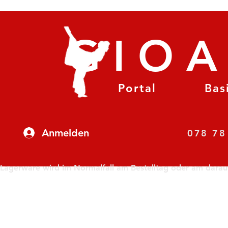
GIO
Portal
Bas
Anmelden
07
Lagerware wird im Normalfall am Bestelltag oder am darauf f