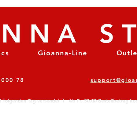
ANNA S
ics
Gioanna-Line
Outl
8 78 000 78
support@gioa
olgenden Tag versendet  I   Ab Fr. 50.00 Bestellbetrag koste