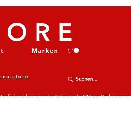
TORE
et
Marken
nna.store
nfreie Lieferung in der Schweiz   I   30 Tage Rückgaberecht