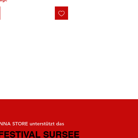
NA STORE unterstützt das
FESTIVAL SURSEE
FESTIVAL SURSEE