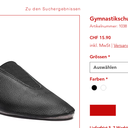
Zu den Suchergebnissen
Gymnastiksch
Artikelnummer: 1038
Preis
CHF 15.90
inkl. MwSt
|
Versan
Grössen
*
Auswählen
Farben
*
Anzahl
*
Lieferfrist 5–7 Werk