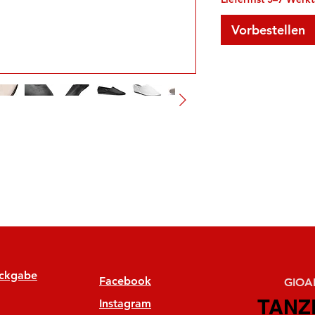
Vorbestellen
ückgabe
Facebook
GIOAN
TANZ
TANZ
Instagram