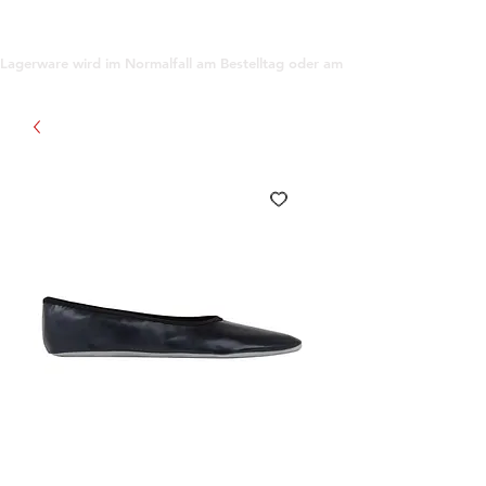
support@gioanna.store
Lagerware wird im Normalfall am Bestelltag oder am darauf folgenden Tag ve