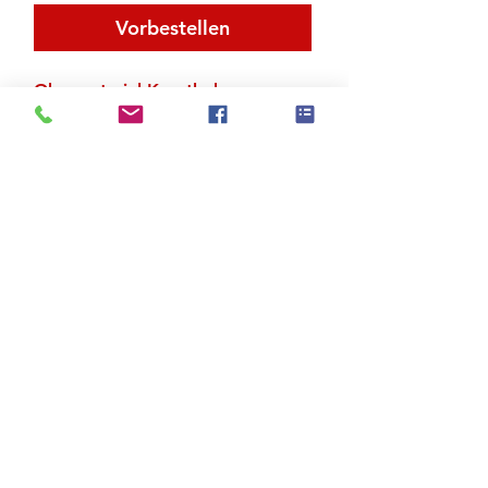
Vorbestellen
Obermaterial Kunstleder
Ganze Chromledersohle
Zu den Suchergebnissen
Produktstore
Kontakt
FAQ
Versand & Rückgabe
AGB
Impressum