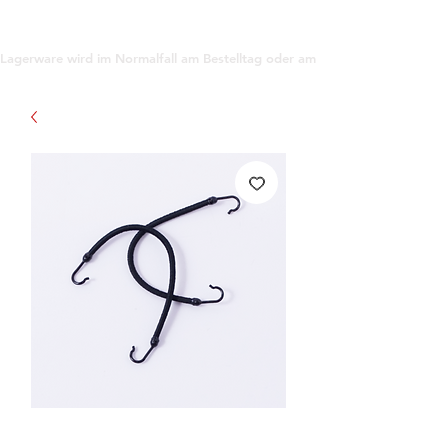
support@gioanna.store
Lagerware wird im Normalfall am Bestelltag oder am darauf folgenden Tag ve