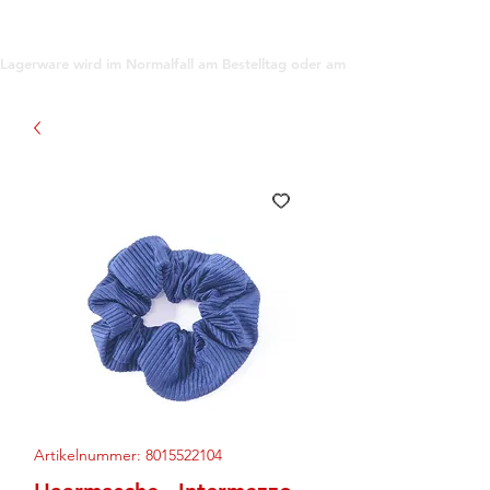
support@gioanna.store
Lagerware wird im Normalfall am Bestelltag oder am darauf folgenden Tag ve
Artikelnummer: 8015522104