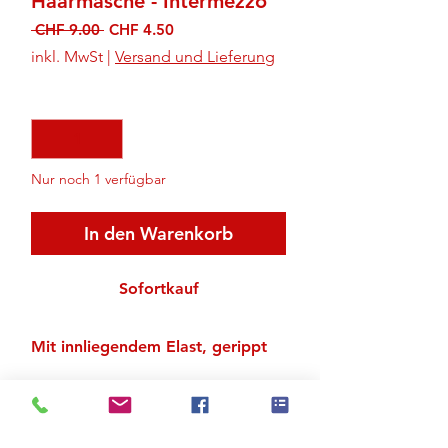
Haarmasche - Intermezzo
Standardpreis
Sale-
 CHF 9.00 
CHF 4.50
Preis
inkl. MwSt
|
Versand und Lieferung
Anzahl
*
Nur noch 1 verfügbar
In den Warenkorb
Sofortkauf
Mit innliegendem Elast, gerippt
Zu den Suchergebnissen