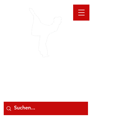
GIOANNA
STORE
078 78 000 78