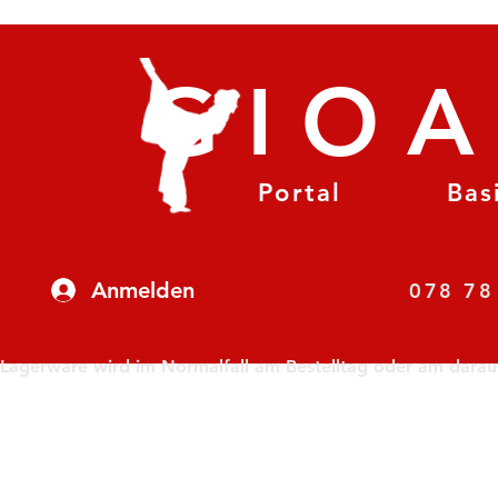
GIO
Portal
Bas
Anmelden
07
Lagerware wird im Normalfall am Bestelltag oder am darauf f