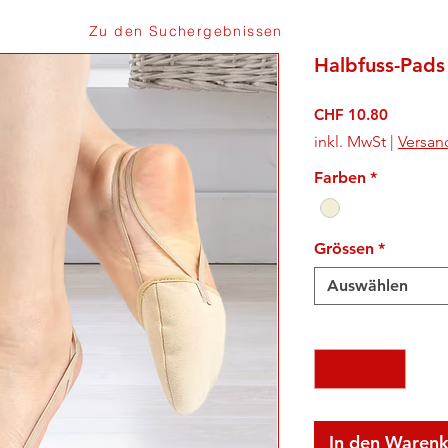
Zu den Suchergebnissen
Halbfuss-Pads
Preis
CHF 10.80
inkl. MwSt
|
Versan
Farben
*
Grössen
*
Auswählen
Anzahl
*
In den Waren