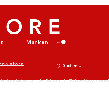
TORE
et
Marken
nna.store
nfreie Lieferung in der Schweiz   I   30 Tage Rückgaberecht