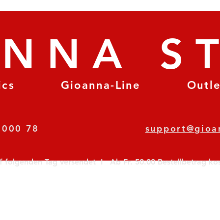
ANNA S
ics
Gioanna-Line
Outl
8 78 000 78
support@gioa
olgenden Tag versendet  I   Ab Fr. 50.00 Bestellbetrag koste