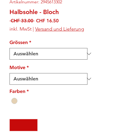
Artikelnummer: 2945613302
Halbsohle - Bloch
Standardpreis
Sale-
 CHF 33.00 
CHF 16.50
Preis
inkl. MwSt
|
Versand und Lieferung
Grössen
*
Motive
*
Farben
*
Anzahl
*