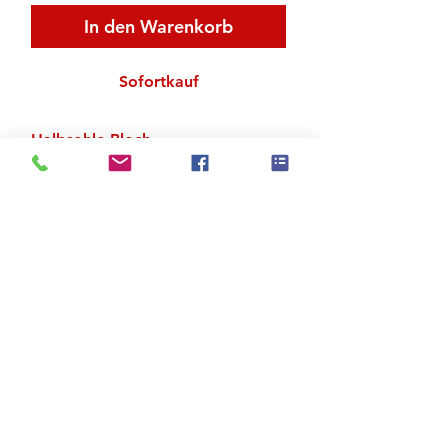
In den Warenkorb
Sofortkauf
Halbsohle Bloch
Netzgewebe dehnbar
Verschiedne Design
Zu den Suchergebnissen
Produktstore
Kontakt
FAQ