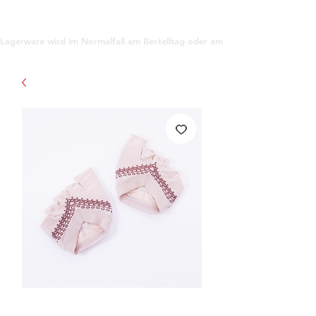
support@gioanna.store
Lagerware wird im Normalfall am Bestelltag oder am darauf folgenden Tag ve