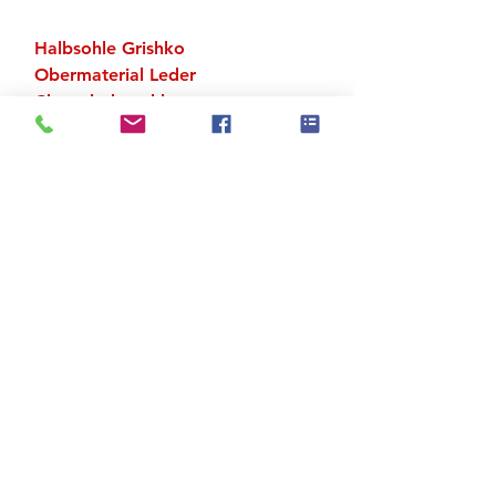
Halbsohle Grishko
Obermaterial Leder
Chromledersohle
Zu den Suchergebnissen
Produktstore
Kontakt
FAQ
Versand & Rückgabe
AGB