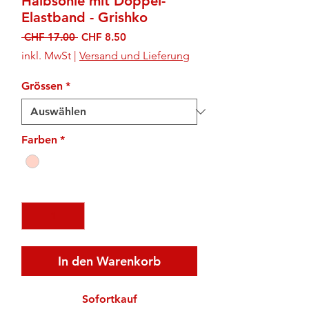
Halbsohle mit Doppel-
Elastband - Grishko
Standardpreis
Sale-
 CHF 17.00 
CHF 8.50
Preis
inkl. MwSt
|
Versand und Lieferung
Grössen
*
Farben
*
Anzahl
*
In den Warenkorb
Sofortkauf