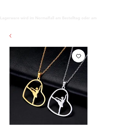
support@gioanna.store
Lagerware wird im Normalfall am Bestelltag oder am darauf folgenden Tag ve