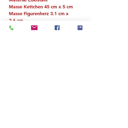
Masse Kettchen 45 cm x 5 cm
Masse Figurenherz 3.1 cm x
2.6 cm
Gewicht 4.1 g
Zu den Suchergebnissen
Produktstore
Kontakt
FAQ
Versand & Rückgabe
AGB
Impressum