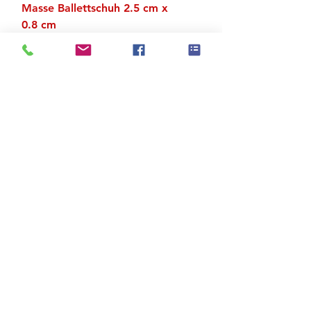
Masse Ballettschuh 2.5 cm x
0.8 cm
Gewicht 2.8 g
Zu den Suchergebnissen
Produktstore
Kontakt
FAQ
Versand & Rückgabe
AGB
Impressum
Datenschutz