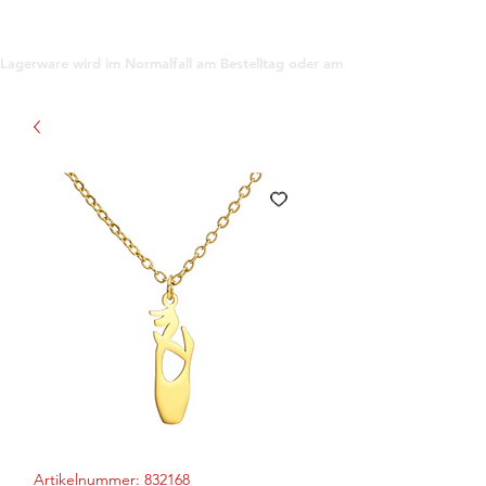
support@gioanna.store
Lagerware wird im Normalfall am Bestelltag oder am darauf folgenden Tag ve
Artikelnummer: 832168