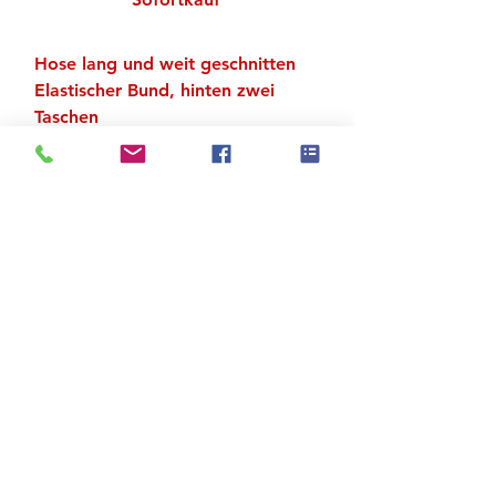
Hose lang und weit geschnitten
Elastischer Bund, hinten zwei
Taschen
Material: 100 % Baumwolle
Weiches Baumwollfutter
Zu den Suchergebnissen
Produktstore
Kontakt
FAQ
Versand & Rückgabe