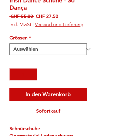
Irish Dance Schuhe - Só
Dança
Standardpreis
Sale-
 CHF 55.00 
CHF 27.50
Preis
inkl. MwSt
|
Versand und Lieferung
Grössen
*
Anzahl
*
In den Warenkorb
Sofortkauf
Schnürschuhe
Obermaterial Leder schwarz