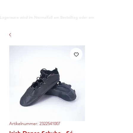
support@gioanna.store
Lagerware wird im Normalfall am Bestelltag oder am darauf folgenden Tag ve
Artikelnummer: 2322541007