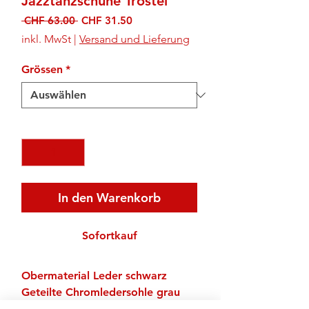
Jazztanzschuhe Trostel
Standardpreis
Sale-
 CHF 63.00 
CHF 31.50
Preis
inkl. MwSt
|
Versand und Lieferung
Grössen
*
Anzahl
*
In den Warenkorb
Sofortkauf
Obermaterial Leder schwarz
Geteilte Chromledersohle grau