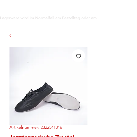
support@gioanna.store
Lagerware wird im Normalfall am Bestelltag oder am darauf folgenden Tag ve
Artikelnummer: 2322541016