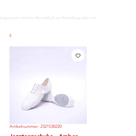
support@gioanna.store
Lagerware wird im Normalfall am Bestelltag oder am darauf folgenden Tag ve
Artikelnummer: 2321530220