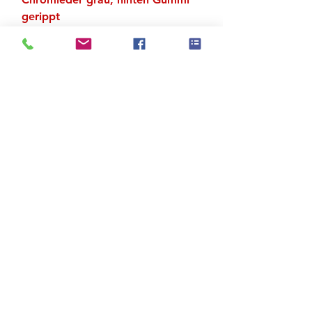
gerippt
Sehr geringe Leimspuren möglich
Zu den Suchergebnissen
Produktstore
Kontakt
FAQ
Versand & Rückgabe
AGB
Impressum
Datenschutz