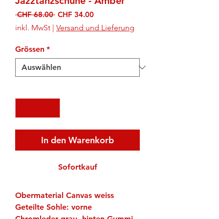
Jazztanzschuhe - Amber
Standardpreis
Sale-
 CHF 68.00 
CHF 34.00
Preis
inkl. MwSt
|
Versand und Lieferung
Grössen
*
Anzahl
*
In den Warenkorb
Sofortkauf
Obermaterial Canvas weiss
Geteilte Sohle: vorne
Chromleder grau, hinten Gummi