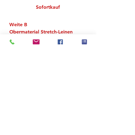
Sofortkauf
Weite B
Obermaterial Stretch-Leinen
Geteilte Chromledersohle,
Gummiabsatz
Zu den Suchergebnissen
Produktstore
Kontakt
FAQ
Versand & Rückgabe