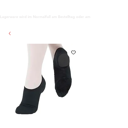
support@gioanna.store
Lagerware wird im Normalfall am Bestelltag oder am darauf folgenden Tag ve