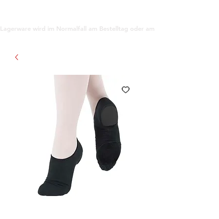
support@gioanna.store
Lagerware wird im Normalfall am Bestelltag oder am darauf folgenden Tag ve