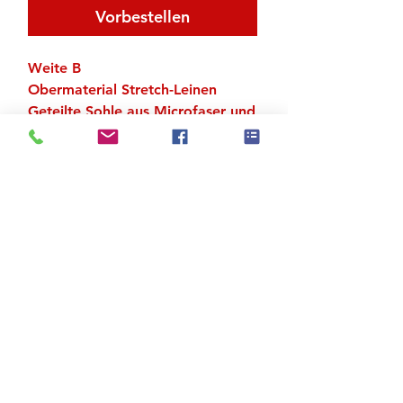
Vorbestellen
Weite B
Obermaterial Stretch-Leinen
Geteilte Sohle aus Microfaser und
Gummiabsatz
US-Grössen
Zu den Suchergebnissen
Produktstore
Kontakt
FAQ