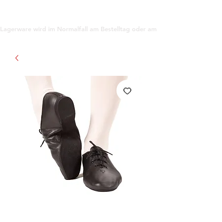
support@gioanna.store
Lagerware wird im Normalfall am Bestelltag oder am darauf folgenden Tag ve