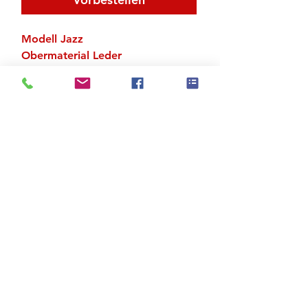
Modell Jazz
Obermaterial Leder
Ganze Sohle
Sohle aus Suede
Zu den Suchergebnissen
Produktstore
Kontakt
FAQ
Versand & Rückgabe
AGB