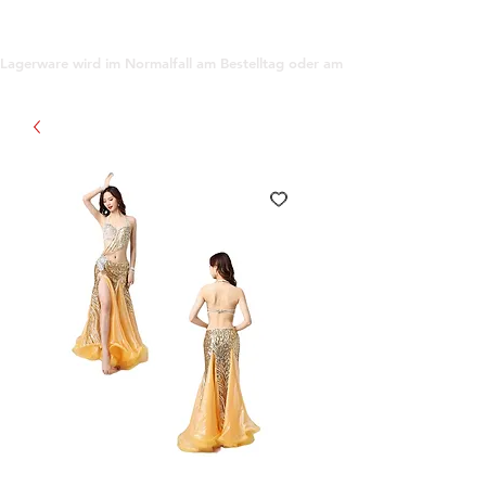
support@gioanna.store
Lagerware wird im Normalfall am Bestelltag oder am darauf folgenden Tag ve