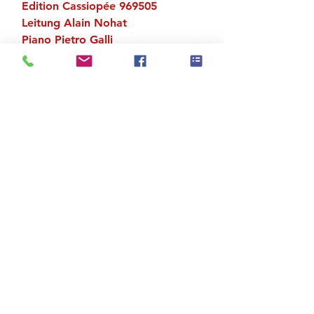
Edition Cassiopée 969505
Leitung Alain Nohat
Piano Pietro Galli
Zu den Suchergebnissen
Produktstore
Kontakt
FAQ
Versand & Rückgabe
AGB
Impressum
Datenschutz