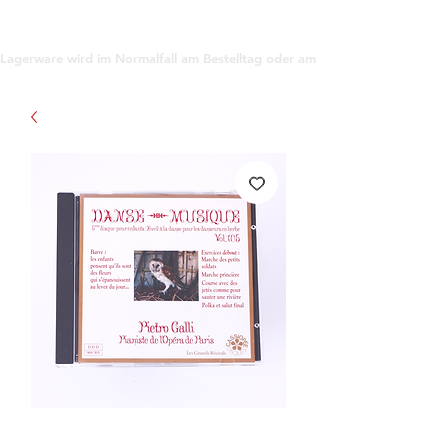
support@gioanna.store
Lagerware wird im Normalfall am Bestelltag oder am darauf folgenden Tag ve