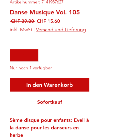
Artikelnummer: 7141987627
Danse Musique Vol. 105
Standardpreis
Sale-
 CHF 39.00 
CHF 15.60
Preis
inkl. MwSt
|
Versand und Lieferung
Anzahl
*
Nur noch 1 verfügbar
In den Warenkorb
Sofortkauf
5ème disque pour enfants: Eveil à
la danse pour les danseurs en
herbe