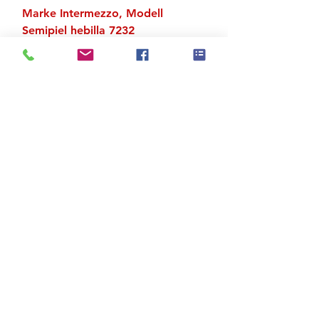
Marke Intermezzo, Modell
Semipiel hebilla 7232
Mit Nägel
Zu den Suchergebnissen
Produktstore
Kontakt
FAQ
Versand & Rückgabe
AGB
Impressum
Datenschutz