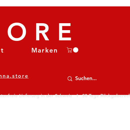
TORE
et
Marken
nna.store
nfreie Lieferung in der Schweiz   I   30 Tage Rückgaberecht