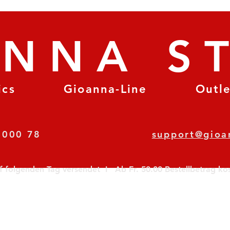
ANNA S
ics
Gioanna-Line
Outl
8 78 000 78
support@gioa
olgenden Tag versendet  I   Ab Fr. 50.00 Bestellbetrag koste