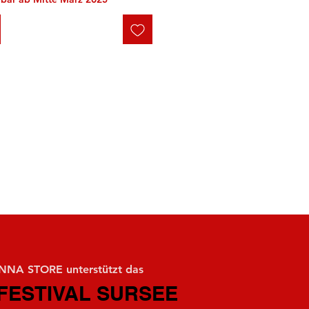
NA STORE unterstützt das
FESTIVAL SURSEE
FESTIVAL SURSEE