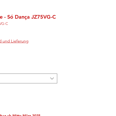
e - Só Dança JZ75VG-C
5VG-C
d und Lieferung
erbar ab Mitte März 2025