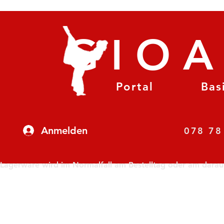
GIO
Portal
Bas
Anmelden
07
Lagerware wird im Normalfall am Bestelltag oder am darauf f