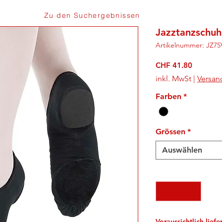
Zu den Suchergebnissen
Jazztanzschuh
Artikelnummer: JZ7
Preis
CHF 41.80
inkl. MwSt
|
Versan
Farben
*
Grössen
*
Auswählen
Anzahl
*
Voraussichtlich lief