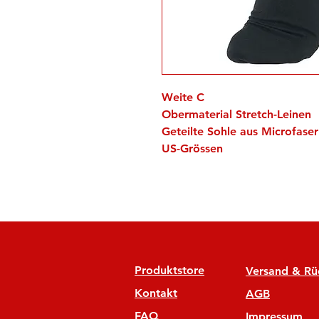
Weite C
Obermaterial Stretch-Leinen
Geteilte Sohle aus Microfas
US-Grössen
Produktstore
Versand & R
Kontakt
AGB
FAQ
Impressum