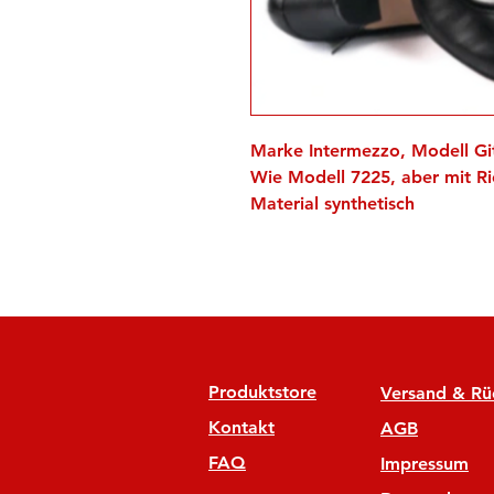
Marke Intermezzo, Modell Git
Wie Modell 7225, aber mit Ri
Material synthetisch
Produktstore
Versand & R
Kontakt
AGB
FAQ
Impressum