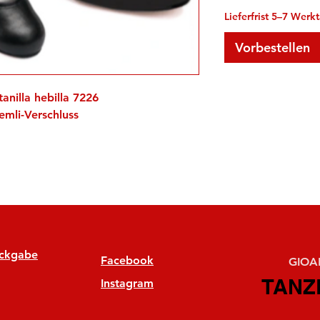
Lieferfrist 5–7 Werk
Vorbestellen
anilla hebilla 7226
emli-Verschluss
ückgabe
Facebook
GIOAN
TANZ
TANZ
Instagram