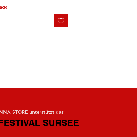
tage
NA STORE unterstützt das
FESTIVAL SURSEE
FESTIVAL SURSEE