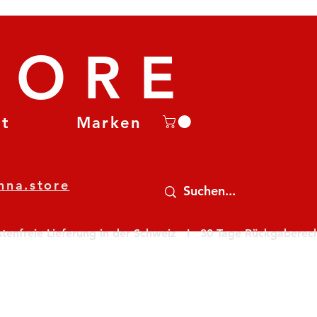
TORE
et
Marken
nna.store
nfreie Lieferung in der Schweiz   I   30 Tage Rückgaberecht