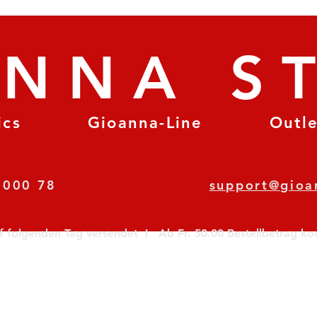
ANNA S
ics
Gioanna-Line
Outl
8 78 000 78
support@gioa
olgenden Tag versendet  I   Ab Fr. 50.00 Bestellbetrag koste