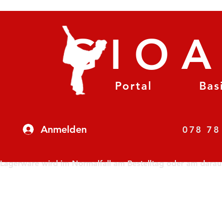
GIO
Portal
Bas
Anmelden
07
Lagerware wird im Normalfall am Bestelltag oder am darauf f