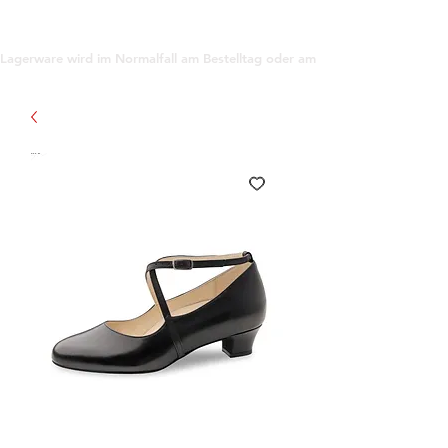
support@gioanna.store
Lagerware wird im Normalfall am Bestelltag oder am darauf folgenden Tag ve