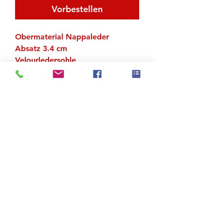
Vorbestellen
Obermaterial Nappaleder
Absatz 3.4 cm
Velourledersohle
Lederbezogenes Wechselfussbett
UK-Grössen
Zu den Suchergebnissen
Produktstore
Kontakt
FAQ