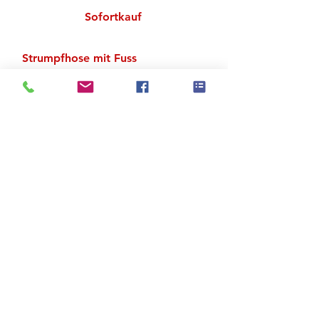
Sofortkauf
Strumpfhose mit Fuss
Bequemer, weicher Strickbund,
ideal für Tanz, Sport und Mode
Zu den Suchergebnissen
Produktstore
Kontakt
FAQ
Versand & Rückgabe
AGB