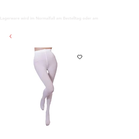
support@gioanna.store
Lagerware wird im Normalfall am Bestelltag oder am darauf folgenden Tag ve