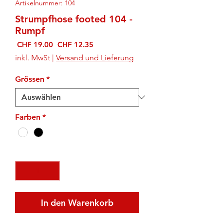
Artikelnummer: 104
Strumpfhose footed 104 -
Rumpf
Standardpreis
Sale-
 CHF 19.00 
CHF 12.35
Preis
inkl. MwSt
|
Versand und Lieferung
Grössen
*
Farben
*
Anzahl
*
In den Warenkorb