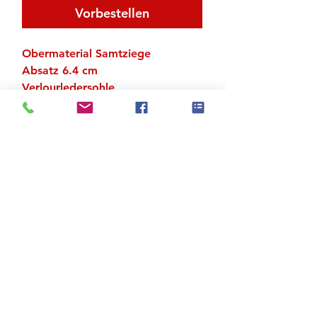
Vorbestellen
Obermaterial Samtziege
Absatz 6.4 cm
Verlourledersohle
UK-Grössen
Zu den Suchergebnissen
Produktstore
Kontakt
FAQ