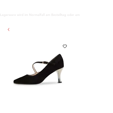
support@gioanna.store
Lagerware wird im Normalfall am Bestelltag oder am darauf folgenden Tag ve