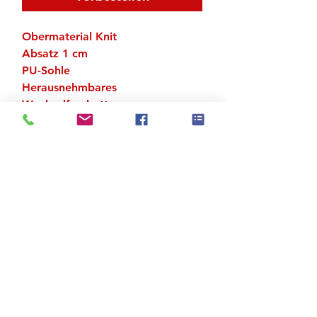
Obermaterial Knit
Absatz 1 cm
PU-Sohle
Herausnehmbares
Wechselfussbett
UK-Grössen
Zu den Suchergebnissen
Produktstore
Kontakt
FAQ