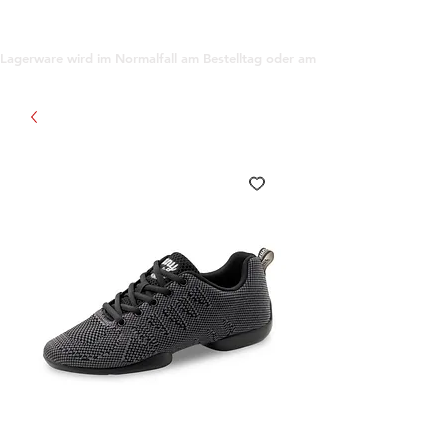
support@gioanna.store
Lagerware wird im Normalfall am Bestelltag oder am darauf folgenden Tag ve