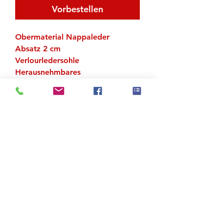
Vorbestellen
Obermaterial Nappaleder
Absatz 2 cm
Verlourledersohle
Herausnehmbares
Wechselfussbett
UK-Grössen (extraweit)
Zu den Suchergebnissen
Produktstore
Kontakt
FAQ