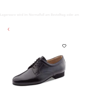
support@gioanna.store
Lagerware wird im Normalfall am Bestelltag oder am darauf folgenden Tag ve