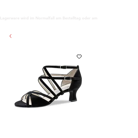
support@gioanna.store
Lagerware wird im Normalfall am Bestelltag oder am darauf folgenden Tag ve