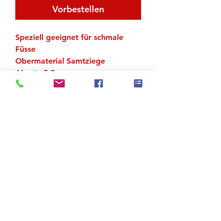
Vorbestellen
Speziell geeignet für schmale
Füsse
Obermaterial Samtziege
Absatz 5.5 cm
Velourledersohle
UK-Grössen
Zu den Suchergebnissen
Produktstore
Kontakt
FAQ