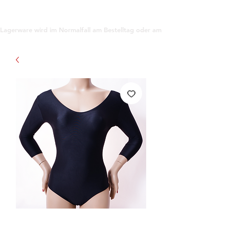
support@gioanna.store
Lagerware wird im Normalfall am Bestelltag oder am darauf folgenden Tag ve