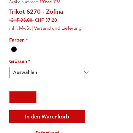
Artikelnummer: 1006661036
Trikot S270 - Zofina
Standardpreis
Sale-
 CHF 93.00 
CHF 37.20
Preis
inkl. MwSt
|
Versand und Lieferung
Farben
*
Grössen
*
Anzahl
*
In den Warenkorb
Sofortkauf