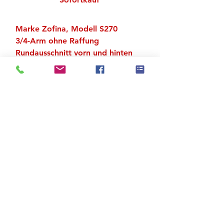
Marke Zofina, Modell S270
3/4-Arm ohne Raffung
Rundausschnitt vorn und hinten
Material: 80 % Polyamid/Micro,
20 % Elastan
Zu den Suchergebnissen
Produktstore
Kontakt
FAQ
Versand & Rückgabe